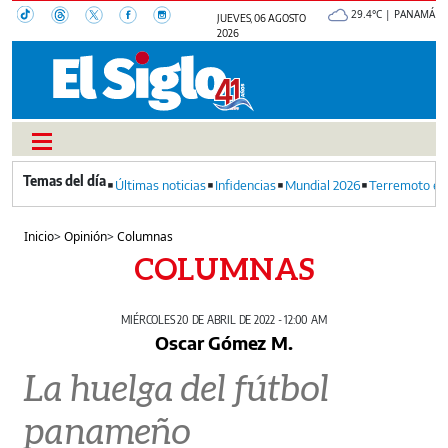
29.4°C | PANAMÁ
JUEVES, 06 AGOSTO
2026
Últimas noticias
Infidencias
Mundial 2026
Terremoto en
Inicio
>
Opinión
>
Columnas
COLUMNAS
MIÉRCOLES 20 DE ABRIL DE 2022 - 12:00 AM
Oscar Gómez M.
La huelga del fútbol
panameño