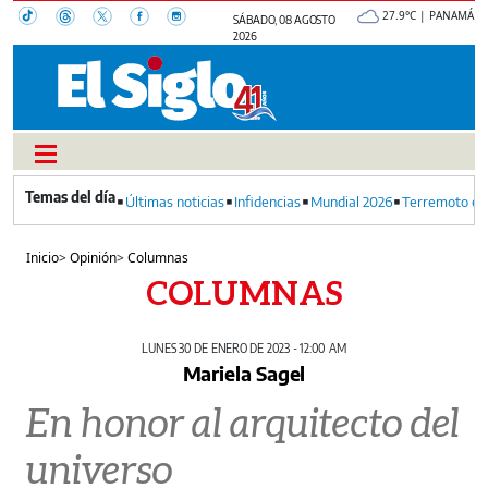
27.9°C | PANAMÁ
SÁBADO, 08 AGOSTO
2026
Últimas noticias
Infidencias
Mundial 2026
Terremoto en
Inicio
>
Opinión
>
Columnas
COLUMNAS
LUNES 30 DE ENERO DE 2023 - 12:00 AM
Mariela Sagel
En honor al arquitecto del
universo