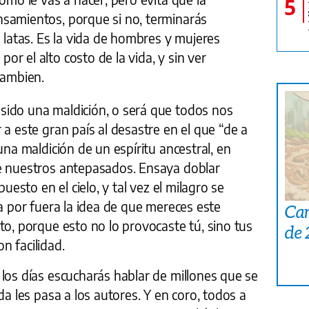
5
samientos, porque si no, terminarás
o latas. Es la vida de hombres y mujeres
r el alto costo de la vida, y sin ver
cambien.
sido una maldición, o será que todos nos
 a este gran país al desastre en el que “de a
una maldición de un espíritu ancestral, en
e nuestros antepasados. Ensaya doblar
puesto en el cielo, y tal vez el milagro se
ja por fuera la idea de que mereces este
Car
to, porque esto no lo provocaste tú, sino tus
de
n facilidad.
los días escucharás hablar de millones que se
da les pasa a los autores. Y en coro, todos a