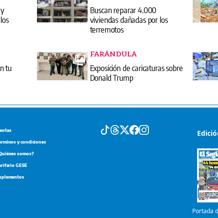
 y
Buscan reparar 4.000
los
viviendas dañadas por los
terremotos
FARÁNDULA
n tu
Exposición de caricaturas sobre
Donald Trump
entas
Edici
erminos y condiciones
Quiénes somos?
arifario GESE
uplementos
Portada d