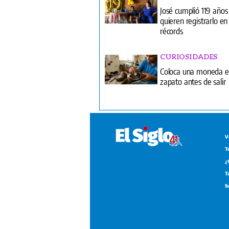
José cumplió 119 años
quieren registrarlo en 
récords
CURIOSIDADES
Coloca una moneda e
zapato antes de salir
V
T
¿
T
S