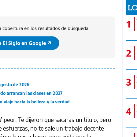
LO
1
 cobertura en los resultados de búsqueda.
 El Siglo en Google ↗️
2
3
 agosto de 2026
do arrancan las clases en 2027
 viaje hacia la belleza y la verdad
4
’ peor. Te dijeron que sacaras un título, pero
 esfuerzas, no te sale un trabajo decente
ómo le vas a hacer, pero evita que la