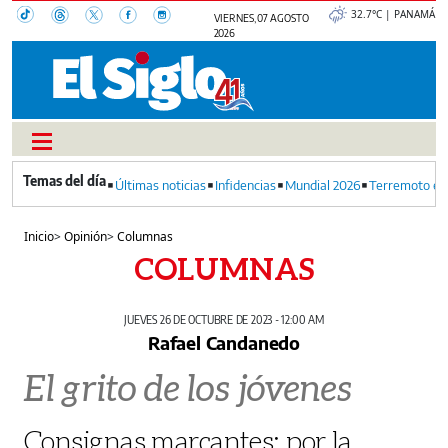
32.7°C | PANAMÁ
VIERNES, 07 AGOSTO
2026
Últimas noticias
Infidencias
Mundial 2026
Terremoto en
Inicio
>
Opinión
>
Columnas
COLUMNAS
JUEVES 26 DE OCTUBRE DE 2023 - 12:00 AM
Rafael Candanedo
El grito de los jóvenes
Consignas marcantes: por la