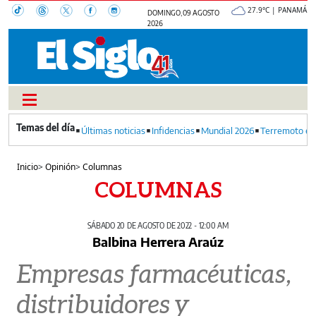
27.9°C | PANAMÁ
DOMINGO, 09 AGOSTO
2026
Últimas noticias
Infidencias
Mundial 2026
Terremoto en
Inicio
>
Opinión
>
Columnas
COLUMNAS
SÁBADO 20 DE AGOSTO DE 2022 - 12:00 AM
Balbina Herrera Araúz
Empresas farmacéuticas,
distribuidores y