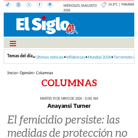
24.8°C | PANAMÁ
MIÉRCOLES, 05 AGOSTO
2026
Últimas noticias
Infidencias
Mundial 2026
Terremoto en
Inicio
>
Opinión
>
Columnas
COLUMNAS
MARTES 19 DE MAYO DE 2026 - 12:00 AM
Anayansi Turner
El femicidio persiste: las
medidas de protección no