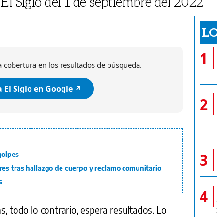
El Siglo del 1 de septiembre del 2022
LO
1
 cobertura en los resultados de búsqueda.
 El Siglo en Google ↗️
2
golpes
3
es tras hallazgo de cuerpo y reclamo comunitario
s
4
s, todo lo contrario, espera resultados. Lo