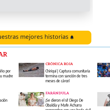
uestras mejores historias
AR
CRÓNICA ROJA
niño por
Chiriquí | Captura comunitaria
 su madre
termina con sanción de tres
meses de cárcel
FARÁNDULA
gación
¡Se dieron el sí! Diego De
Obaldía y Mafe Achurra
sorprenden con una boda civil