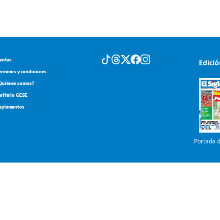
entas
Edici
erminos y condiciones
Quiénes somos?
arifario GESE
uplementos
Portada d