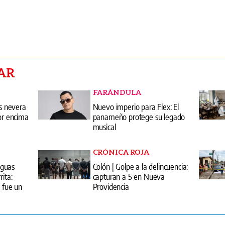
AR
FARÁNDULA
us nevera
Nuevo imperio para Flex: El
por encima
panameño protege su legado
musical
CRÓNICA ROJA
aguas
Colón | Golpe a la delincuencia:
rita:
capturan a 5 en Nueva
. fue un
Providencia