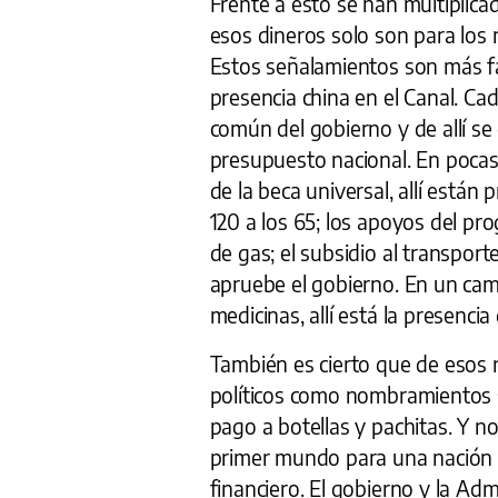
Frente a esto se han multiplica
esos dineros solo son para los r
Estos señalamientos son más fa
presencia china en el Canal. Cad
común del gobierno y de allí se
presupuesto nacional. En pocas
de la beca universal, allí están 
120 a los 65; los apoyos del pr
de gas; el subsidio al transport
apruebe el gobierno. En un cami
medicinas, allí está la presencia 
También es cierto que de esos 
políticos como nombramientos s
pago a botellas y pachitas. Y n
primer mundo para una nación 
financiero. El gobierno y la A