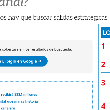
anal?
os hay que buscar salidas estratégicas
LO
1
 cobertura en los resultados de búsqueda.
 El Siglo en Google ↗️
2
3
 recibirá $22.1 millones
ital que marca historia
4
 canalero