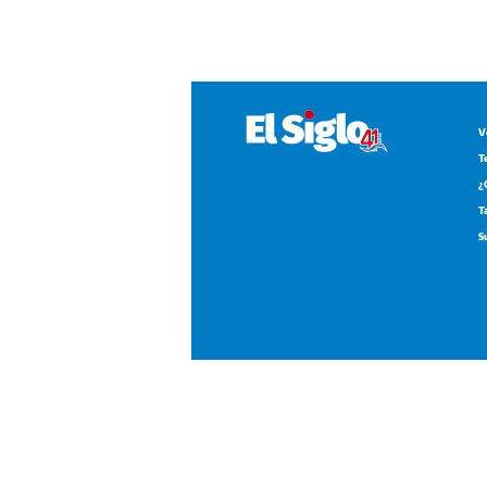
V
T
¿
T
S