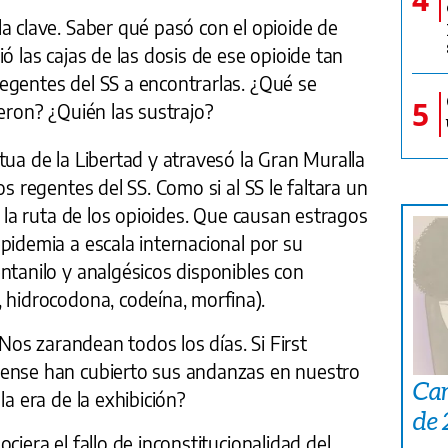
a clave. Saber qué pasó con el opioide de
ó las cajas de las dosis de ese opioide tan
egentes del SS a encontrarlas. ¿Qué se
5
ieron? ¿Quién las sustrajo?
tua de la Libertad y atravesó la Gran Muralla
os regentes del SS. Como si al SS le faltara un
n la ruta de los opioides. Que causan estragos
pidemia a escala internacional por su
ntanilo y analgésicos disponibles con
 hidrocodona, codeína, morfina).
. Nos zarandean todos los días. Si First
nense han cubierto sus andanzas en nuestro
Car
la era de la exhibición?
de
ciera el fallo de inconstitucionalidad del