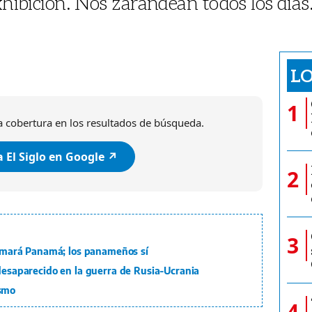
exhibición. Nos zarandean todos los días
?
LO
1
 cobertura en los resultados de búsqueda.
 El Siglo en Google ↗️
2
3
formará Panamá; los panameños sí
 desaparecido en la guerra de Rusia-Ucrania
ismo
4