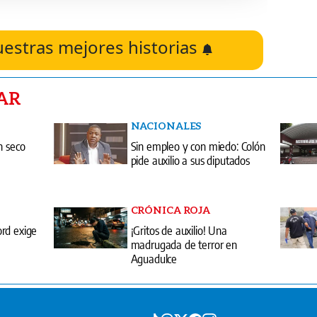
uestras mejores historias
AR
NACIONALES
n seco
Sin empleo y con miedo: Colón
pide auxilio a sus diputados
CRÓNICA ROJA
rd exige
¡Gritos de auxilio! Una
madrugada de terror en
Aguadulce