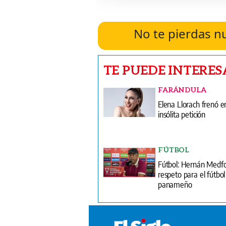
No te pierdas n
TE PUEDE INTERES
FARÁNDULA
Elena Llorach frenó e
insólita petición
FÚTBOL
Fútbol: Hernán Medfo
respeto para el fútbol
panameño