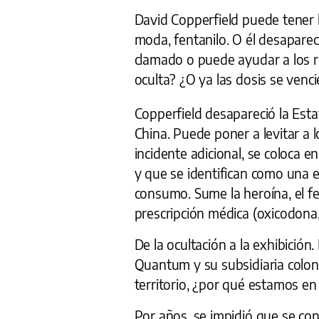
David Copperfield puede tener l
moda, fentanilo. O él desapareci
clamado o puede ayudar a los r
oculta? ¿O ya las dosis se venc
Copperfield desapareció la Esta
China. Puede poner a levitar a l
incidente adicional, se coloca e
y que se identifican como una e
consumo. Sume la heroína, el fe
prescripción médica (oxicodona,
De la ocultación a la exhibición
Quantum y su subsidiaria colo
territorio, ¿por qué estamos en 
Por años, se impidió que se cono