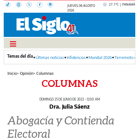
27.1°C | PANAMÁ
JUEVES, 06 AGOSTO
2026
Últimas noticias
Infidencias
Mundial 2026
Terremoto en
Inicio
>
Opinión
>
Columnas
COLUMNAS
DOMINGO 25 DE JUNIO DE 2023 - 12:00 AM
Dra. Julia Sáenz
Abogacía y Contienda
Electoral