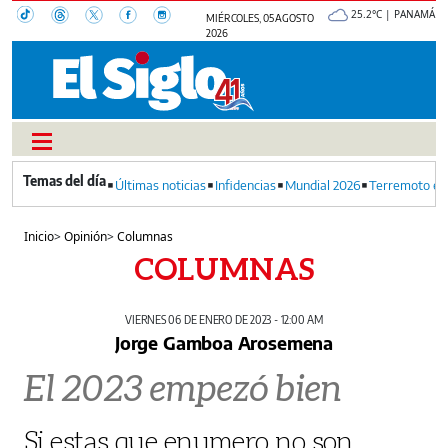
25.2°C | PANAMÁ
MIÉRCOLES, 05 AGOSTO
2026
Últimas noticias
Infidencias
Mundial 2026
Terremoto en
Inicio
>
Opinión
>
Columnas
COLUMNAS
VIERNES 06 DE ENERO DE 2023 - 12:00 AM
Jorge Gamboa Arosemena
El 2023 empezó bien
Si estas que enumero no son