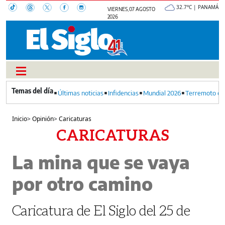
32.7°C | PANAMÁ
VIERNES, 07 AGOSTO
2026
Últimas noticias
Infidencias
Mundial 2026
Terremoto en
Inicio
>
Opinión
>
Caricaturas
CARICATURAS
La mina que se vaya
por otro camino
Caricatura de El Siglo del 25 de