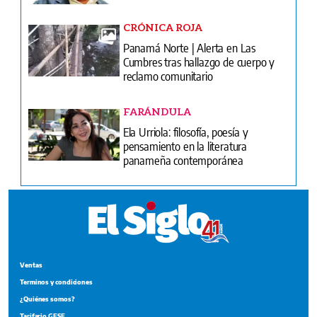
CRÓNICA ROJA
Panamá Norte | Alerta en Las
Cumbres tras hallazgo de cuerpo y
reclamo comunitario
FARÁNDULA
Ela Urriola: filosofía, poesía y
pensamiento en la literatura
panameña contemporánea
Ventas
Terminos y condiciones
¿Quiénes somos?
Tarifario GESE