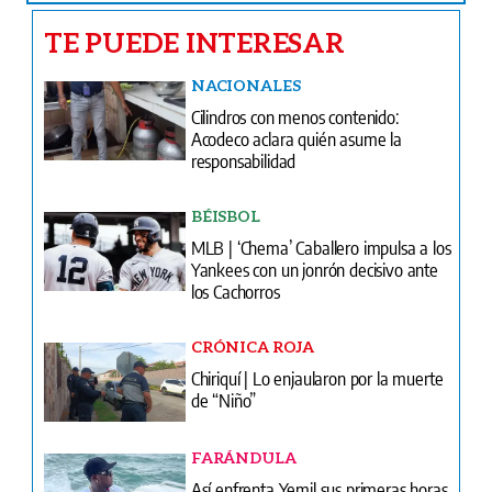
TE PUEDE INTERESAR
NACIONALES
Cilindros con menos contenido:
Acodeco aclara quién asume la
responsabilidad
BÉISBOL
MLB | ‘Chema’ Caballero impulsa a los
Yankees con un jonrón decisivo ante
los Cachorros
CRÓNICA ROJA
Chiriquí | Lo enjaularon por la muerte
de “Niño”
FARÁNDULA
Así enfrenta Yemil sus primeras horas