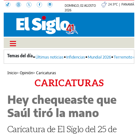
24.9°C | PANAMÁ
DOMINGO, 02 AGOSTO
2026
Últimas noticias
Infidencias
Mundial 2026
Terremoto en
Inicio
>
Opinión
>
Caricaturas
CARICATURAS
Hey chequeaste que
Saúl tiró la mano
Caricatura de El Siglo del 25 de