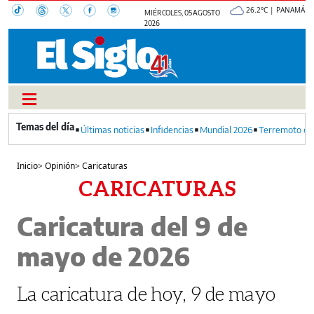
26.2°C | PANAMÁ
MIÉRCOLES, 05 AGOSTO
2026
Últimas noticias
Infidencias
Mundial 2026
Terremoto en
Inicio
>
Opinión
>
Caricaturas
CARICATURAS
Caricatura del 9 de
mayo de 2026
La caricatura de hoy, 9 de mayo