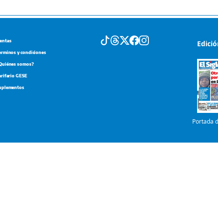
entas
Edici
erminos y condiciones
Quiénes somos?
arifario GESE
uplementos
Portada d