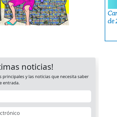
Car
de