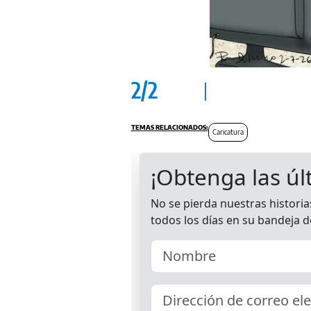
2
/
2
Caricatura