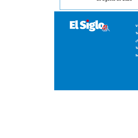
V
T
¿
T
S