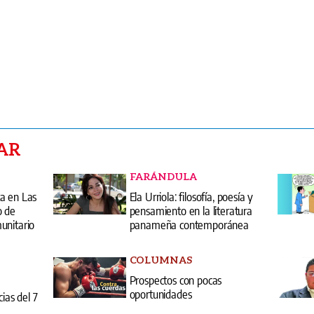
AR
FARÁNDULA
a en Las
Ela Urriola: filosofía, poesía y
o de
pensamiento en la literatura
unitario
panameña contemporánea
COLUMNAS
Prospectos con pocas
oportunidades
cias del 7