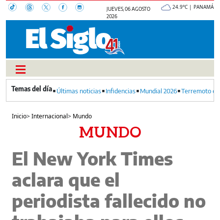
24.9°C | PANAMÁ
JUEVES, 06 AGOSTO
2026
Últimas noticias
Infidencias
Mundial 2026
Terremoto en
Inicio
>
Internacional
>
Mundo
MUNDO
El New York Times
aclara que el
periodista fallecido no