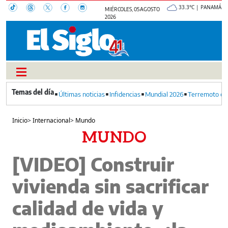
33.3°C | PANAMÁ
MIÉRCOLES, 05 AGOSTO
2026
Últimas noticias
Infidencias
Mundial 2026
Terremoto en
Inicio
>
Internacional
>
Mundo
MUNDO
[VIDEO] Construir
vivienda sin sacrificar
calidad de vida y