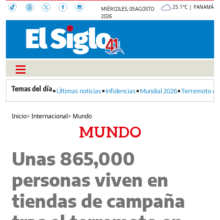
25.1°C | PANAMÁ
MIÉRCOLES, 05 AGOSTO
2026
Últimas noticias
Infidencias
Mundial 2026
Terremoto en
Inicio
>
Internacional
>
Mundo
MUNDO
Unas 865,000
personas viven en
tiendas de campaña