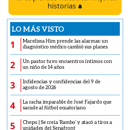
historias
LO MÁS VISTO
Marelissa Him prende las alarmas: un
1
diagnóstico médico cambió sus planes
Un pastor tuvo encuentros íntimos con
2
un niño de 14 años
Infidencias y confidencias del 9 de
3
agosto de 2026
La racha imparable de José Fajardo que
4
sacude al fútbol ecuatoriano
Chepo | Se creía ‘Rambo’ y atacó a tiros a
5
unidades del Senafront