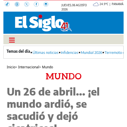
24.9°C | PANAMÁ
JUEVES, 06 AGOSTO
2026
Últimas noticias
Infidencias
Mundial 2026
Terremoto en
Inicio
>
Internacional
>
Mundo
MUNDO
Un 26 de abril... ¡el
mundo ardió, se
sacudió y dejó