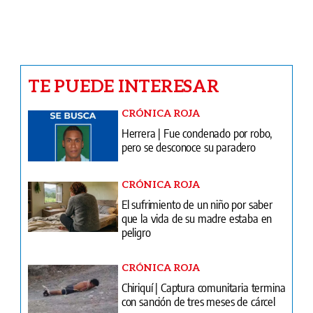
¡Se dieron el sí! Diego De Obaldía y
Mafe Achurra sorprenden con una
boda civil de película
Ventas
Terminos y condiciones
¿Quiénes somos?
Tarifario GESE
Suplementos
Edición Impresa