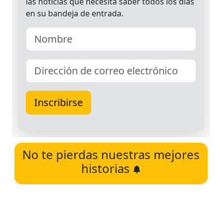
No te pierdas nuestras mejores
historias