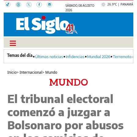
26.9°C | PANAMÁ
SÁBADO, 08 AGOSTO
2026
Últimas noticias
Infidencias
Mundial 2026
Terremoto en
Inicio
>
Internacional
>
Mundo
MUNDO
El tribunal electoral
comenzó a juzgar a
Bolsonaro por abusos