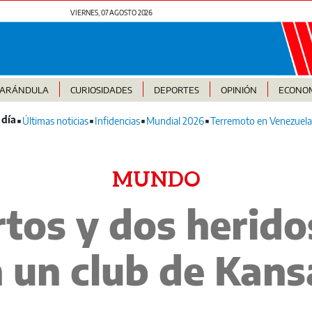
VIERNES, 07 AGOSTO 2026
FARÁNDULA
CURIOSIDADES
DEPORTES
OPINIÓN
ECONO
Últimas noticias
Infidencias
Mundial 2026
Terremoto en Venezuela
MUNDO
tos y dos herido
n un club de Kans