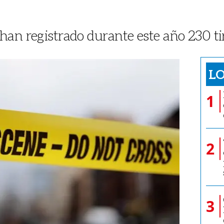
an registrado durante este año 230 ti
LO
1
2
3