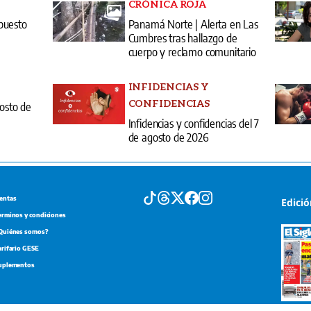
CRÓNICA ROJA
puesto
Panamá Norte | Alerta en Las
Cumbres tras hallazgo de
cuerpo y reclamo comunitario
INFIDENCIAS Y
CONFIDENCIAS
gosto de
Infidencias y confidencias del 7
de agosto de 2026
entas
Edici
erminos y condiciones
Quiénes somos?
arifario GESE
uplementos