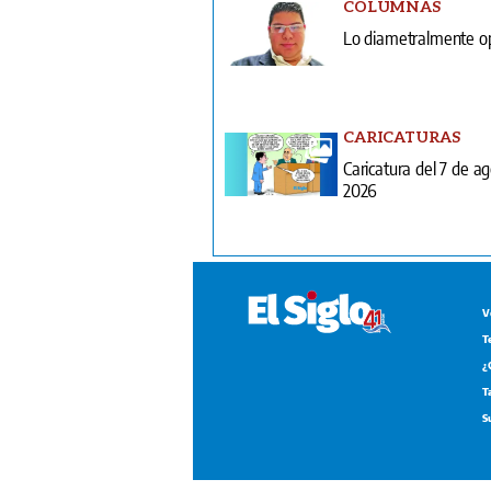
COLUMNAS
Lo diametralmente o
CARICATURAS
Caricatura del 7 de a
2026
V
T
¿
T
S