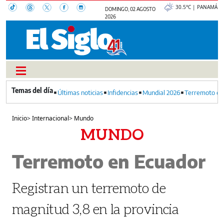
30.5°C | PANAMÁ
DOMINGO, 02 AGOSTO
2026
Últimas noticias
Infidencias
Mundial 2026
Terremoto en
Inicio
>
Internacional
>
Mundo
MUNDO
Terremoto en Ecuador
Registran un terremoto de
magnitud 3,8 en la provincia