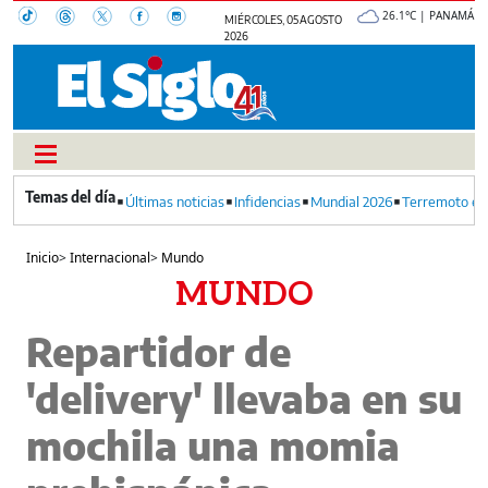
26.1°C | PANAMÁ
MIÉRCOLES, 05 AGOSTO
2026
Últimas noticias
Infidencias
Mundial 2026
Terremoto en
Inicio
>
Internacional
>
Mundo
MUNDO
Repartidor de
'delivery' llevaba en su
mochila una momia