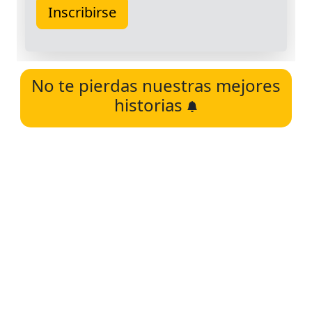
No te pierdas nuestras mejores
historias