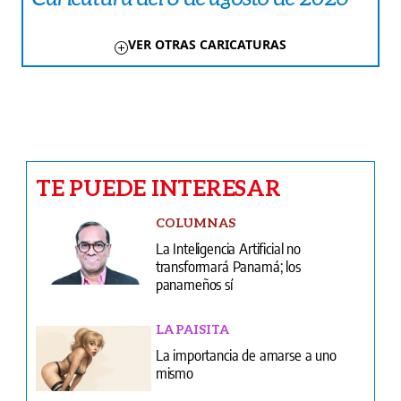
VER OTRAS CARICATURAS
TE PUEDE INTERESAR
COLUMNAS
La Inteligencia Artificial no
transformará Panamá; los
panameños sí
LA PAISITA
La importancia de amarse a uno
mismo
LA ROSA
Amores que nacen en tiempos
modernos