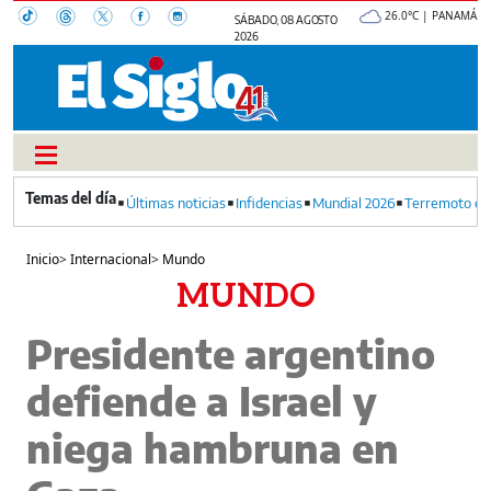
26.0°C | PANAMÁ
SÁBADO, 08 AGOSTO
2026
Últimas noticias
Infidencias
Mundial 2026
Terremoto en
Inicio
>
Internacional
>
Mundo
MUNDO
Presidente argentino
defiende a Israel y
niega hambruna en