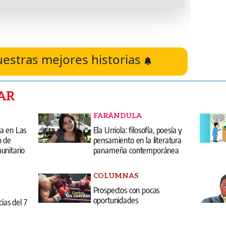
uestras mejores historias
AR
FARÁNDULA
a en Las
Ela Urriola: filosofía, poesía y
o de
pensamiento en la literatura
unitario
panameña contemporánea
COLUMNAS
Prospectos con pocas
oportunidades
cias del 7