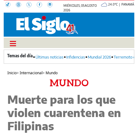
24.0°C | PANAMÁ
MIÉRCOLES, 05 AGOSTO
2026
Últimas noticias
Infidencias
Mundial 2026
Terremoto en
Inicio
>
Internacional
>
Mundo
MUNDO
Muerte para los que
violen cuarentena en
Filipinas