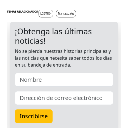
LGBTIQ+
Transexuales