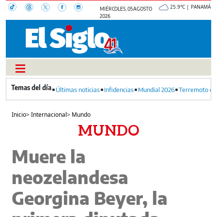
25.9°C | PANAMÁ
MIÉRCOLES, 05 AGOSTO
2026
Últimas noticias
Infidencias
Mundial 2026
Terremoto en
Inicio
>
Internacional
>
Mundo
MUNDO
Muere la
neozelandesa
Georgina Beyer, la