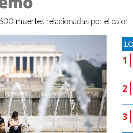
remo
 600 muertes relacionadas por el calor
LO
1
2
3