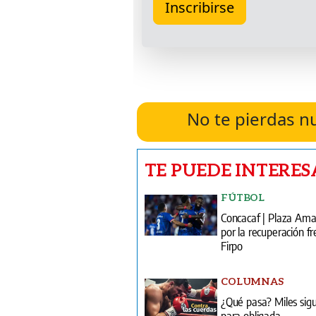
No te pierdas n
TE PUEDE INTERES
FÚTBOL
Concacaf | Plaza Am
por la recuperación fr
Firpo
COLUMNAS
¿Qué pasa? Miles sig
para obligada