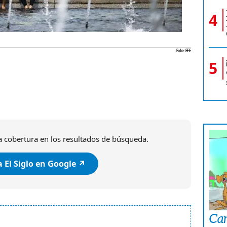
4
Foto: EFE
5
 cobertura en los resultados de búsqueda.
 El Siglo en Google ↗️
Car