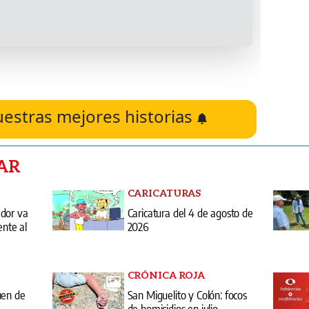
uestras mejores historias
AR
CARICATURAS
ador va
Caricatura del 4 de agosto de
ente al
2026
CRÓNICA ROJA
uen de
San Miguelito y Colón: focos
de homicidios en julio