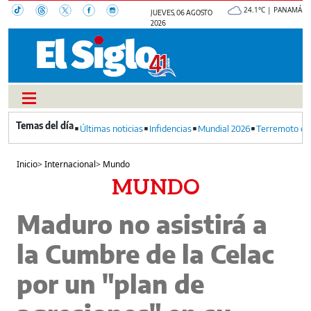
24.1°C | PANAMÁ
JUEVES, 06 AGOSTO
2026
Últimas noticias
Infidencias
Mundial 2026
Terremoto en
Inicio
>
Internacional
>
Mundo
MUNDO
Maduro no asistirá a
la Cumbre de la Celac
por un "plan de