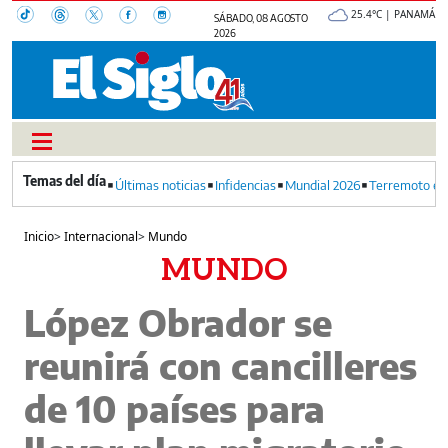
25.4°C | PANAMÁ
SÁBADO, 08 AGOSTO
2026
Últimas noticias
Infidencias
Mundial 2026
Terremoto en
Inicio
>
Internacional
>
Mundo
MUNDO
López Obrador se
reunirá con cancilleres
de 10 países para