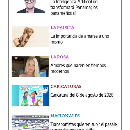
La Inteligencia Artificial no
transformará Panamá; los
panameños sí
LA PAISITA
La importancia de amarse a uno
mismo
LA ROSA
Amores que nacen en tiempos
modernos
CARICATURAS
Caricatura del 8 de agosto de 2026
NACIONALES
Transportistas quieren subir el pasaje
y usuarios pegan el grito