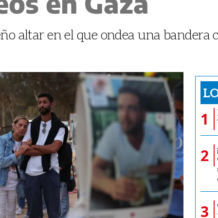
os en Gaza
eño altar en el que ondea una bandera 
LO
1
2
3