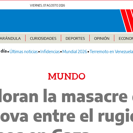
VIERNES, 07 AGOSTO 2026
FARÁNDULA
CURIOSIDADES
DEPORTES
OPINIÓN
ECONO
Últimas noticias
Infidencias
Mundial 2026
Terremoto en Venezuela
MUNDO
lloran la masacre
Nova entre el rugi