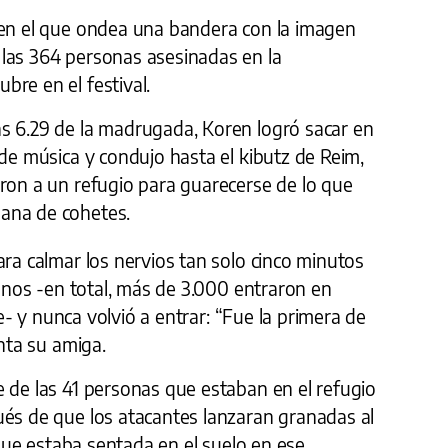
 en el que ondea una bandera con la imagen
las 364 personas asesinadas en la
re en el festival.
s 6.29 de la madrugada, Koren logró sacar en
 de música y condujo hasta el kibutz de Reim,
aron a un refugio para guarecerse de lo que
ana de cohetes.
ara calmar los nervios tan solo cinco minutos
ianos -en total, más de 3.000 entraron en
que- y nunca volvió a entrar: “Fue la primera de
enta su amiga.
 de las 41 personas que estaban en el refugio
ués de que los atacantes lanzaran granadas al
a que estaba sentada en el suelo en ese