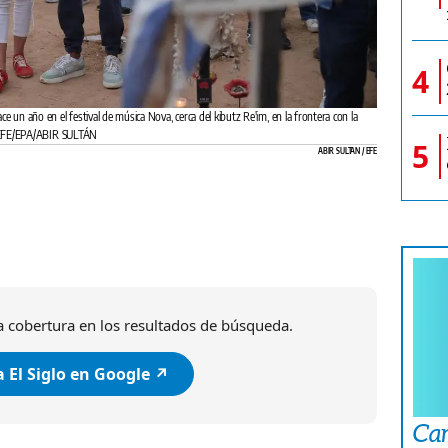
4
e un año en el festival de música Nova, cerca del kibutz Re'im, en la frontera con la
24. EFE/EPA/ABIR SULTÁN
5
ABIR SULTAN / EFE
 cobertura en los resultados de búsqueda.
 El Siglo en Google ↗️
Car