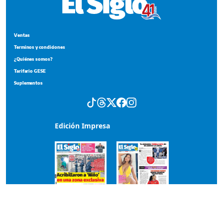
Ventas
Terminos y condiciones
¿Quiénes somos?
Tarifario GESE
Suplementos
Edición Impresa
Portada del impreso del 2 de agosto de 2026