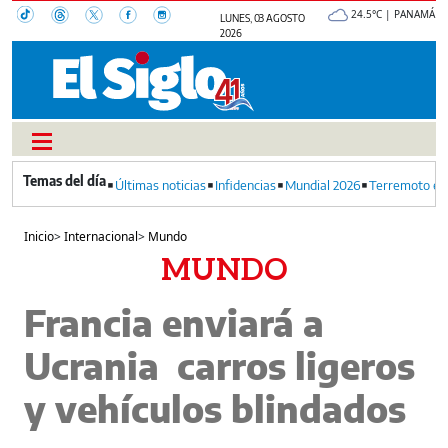
24.5°C | PANAMÁ
LUNES, 03 AGOSTO
2026
Últimas noticias
Infidencias
Mundial 2026
Terremoto en
Inicio
>
Internacional
>
Mundo
MUNDO
Francia enviará a
Ucrania carros ligeros
y vehículos blindados