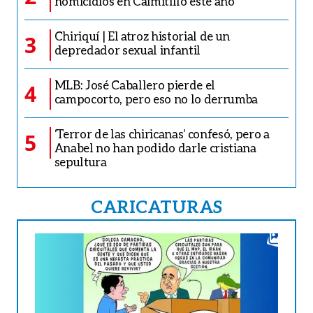
homicidios en Caimitillo este año
Chiriquí | El atroz historial de un
3
depredador sexual infantil
MLB: José Caballero pierde el
4
campocorto, pero eso no lo derrumba
‘Terror de las chiricanas’ confesó, pero a
5
Anabel no han podido darle cristiana
sepultura
CARICATURAS