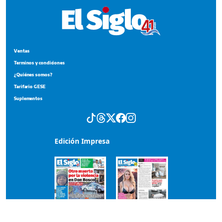
Ventas
Terminos y condiciones
¿Quiénes somos?
Tarifario GESE
Suplementos
Edición Impresa
Portada del impreso del 6 de agosto de 2026