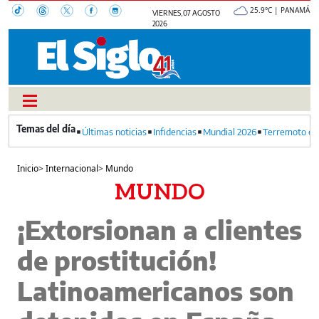
25.9°C | PANAMÁ
VIERNES, 07 AGOSTO
2026
Últimas noticias
Infidencias
Mundial 2026
Terremoto en
Inicio
>
Internacional
>
Mundo
MUNDO
¡Extorsionan a clientes
de prostitución!
Latinoamericanos son