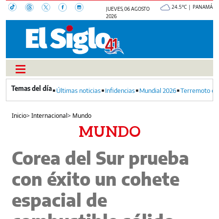
24.5°C | PANAMÁ
JUEVES, 06 AGOSTO
2026
Últimas noticias
Infidencias
Mundial 2026
Terremoto en
Inicio
>
Internacional
>
Mundo
MUNDO
Corea del Sur prueba
con éxito un cohete
espacial de