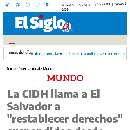
24.8°C | PANAMÁ
VIERNES, 07 AGOSTO
2026
Últimas noticias
Infidencias
Mundial 2026
Terremoto en
Inicio
>
Internacional
>
Mundo
MUNDO
La CIDH llama a El
Salvador a
"restablecer derechos"