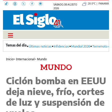
28.0°C | PANAMÁ
SÁBADO, 08 AGOSTO
2026
Últimas noticias
Infidencias
Mundial 2026
Terremoto en
Inicio
>
Internacional
>
Mundo
MUNDO
Ciclón bomba en EEUU
deja nieve, frío, cortes
de luz y suspensión de