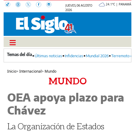
24.1°C | PANAMÁ
JUEVES, 06 AGOSTO
2026
Últimas noticias
Infidencias
Mundial 2026
Terremoto en
Inicio
>
Internacional
>
Mundo
MUNDO
OEA apoya plazo para
Chávez
La Organización de Estados