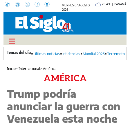
29.4°C | PANAMÁ
VIERNES, 07 AGOSTO
2026
Últimas noticias
Infidencias
Mundial 2026
Terremoto en
Inicio
>
Internacional
>
América
AMÉRICA
Trump podría
anunciar la guerra con
Venezuela esta noche