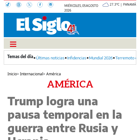
27.3°C | PANAMÁ
MIÉRCOLES, 05 AGOSTO
2026
Últimas noticias
Infidencias
Mundial 2026
Terremoto en
Inicio
>
Internacional
>
América
AMÉRICA
Trump logra una
pausa temporal en la
guerra entre Rusia y