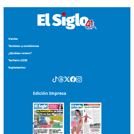
Ventas
Terminos y condiciones
¿Quiénes somos?
Tarifario GESE
Suplementos
Edición Impresa
Portada del impreso del 4 de agosto de 2026