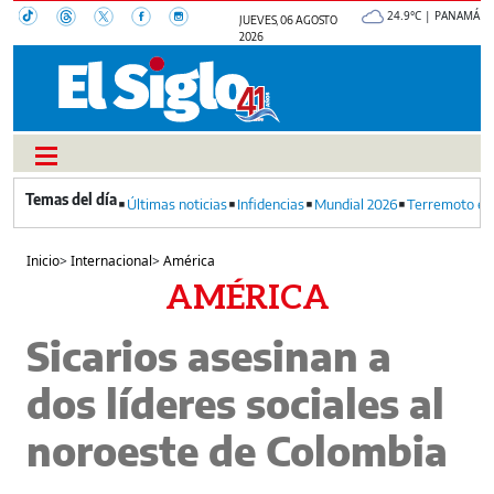
24.9°C | PANAMÁ
JUEVES, 06 AGOSTO
2026
Últimas noticias
Infidencias
Mundial 2026
Terremoto en
Inicio
>
Internacional
>
América
AMÉRICA
Sicarios asesinan a
dos líderes sociales al
noroeste de Colombia