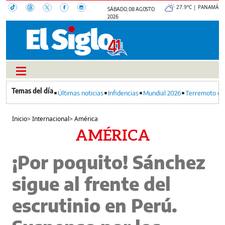
27.9°C | PANAMÁ
SÁBADO, 08 AGOSTO
2026
Últimas noticias
Infidencias
Mundial 2026
Terremoto en
Inicio
>
Internacional
>
América
AMÉRICA
¡Por poquito! Sánchez
sigue al frente del
escrutinio en Perú.