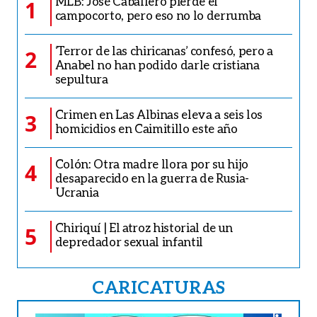
MLB: José Caballero pierde el
1
campocorto, pero eso no lo derrumba
‘Terror de las chiricanas’ confesó, pero a
2
Anabel no han podido darle cristiana
sepultura
Crimen en Las Albinas eleva a seis los
3
homicidios en Caimitillo este año
Colón: Otra madre llora por su hijo
4
desaparecido en la guerra de Rusia-
Ucrania
Chiriquí | El atroz historial de un
5
depredador sexual infantil
CARICATURAS