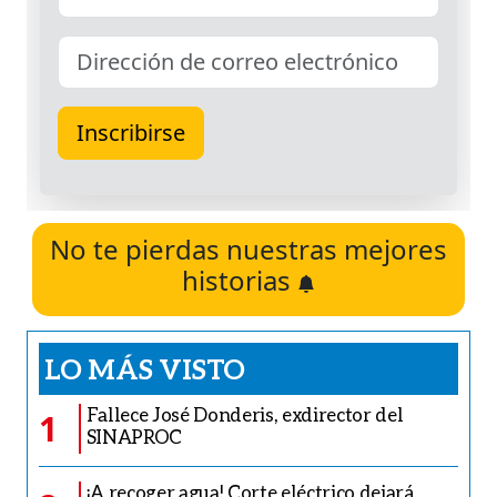
No te pierdas nuestras mejores
historias
LO MÁS VISTO
Fallece José Donderis, exdirector del
1
SINAPROC
¡A recoger agua! Corte eléctrico dejará