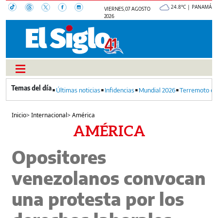
24.8°C | PANAMÁ
VIERNES, 07 AGOSTO
2026
Últimas noticias
Infidencias
Mundial 2026
Terremoto en
Inicio
>
Internacional
>
América
AMÉRICA
Opositores
venezolanos convocan
una protesta por los