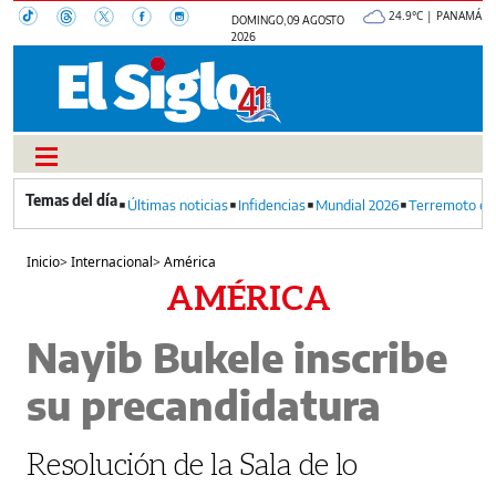
24.9°C | PANAMÁ
DOMINGO, 09 AGOSTO
2026
Últimas noticias
Infidencias
Mundial 2026
Terremoto en
Inicio
>
Internacional
>
América
AMÉRICA
Nayib Bukele inscribe
su precandidatura
Resolución de la Sala de lo