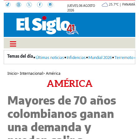
25.7°C | PANAMÁ
JUEVES, 06 AGOSTO
2026
Últimas noticias
Infidencias
Mundial 2026
Terremoto en
Inicio
>
Internacional
>
América
AMÉRICA
Mayores de 70 años
colombianos ganan
una demanda y