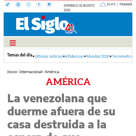
26.6°C | PANAMÁ
DOMINGO, 02 AGOSTO
2026
Últimas noticias
Infidencias
Mundial 2026
Terremoto en
Inicio
>
Internacional
>
América
AMÉRICA
La venezolana que
duerme afuera de su
casa destruida a la