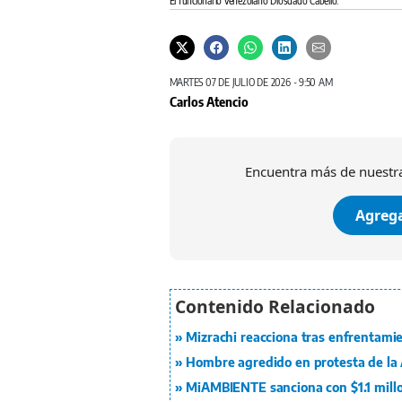
El funcionario venezolano Diosdado Cabello.
MARTES 07 DE JULIO DE 2026 - 9:50 AM
Carlos Atencio
Encuentra más de nuestra
Agrega
Mizrachi reacciona tras enfrentami
Hombre agredido en protesta de la A
MiAMBIENTE sanciona con $1.1 mill