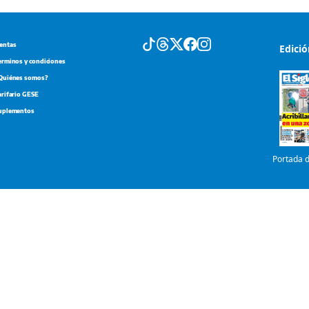
Quiénes somos?
arifario GESE
uplementos
Portada d