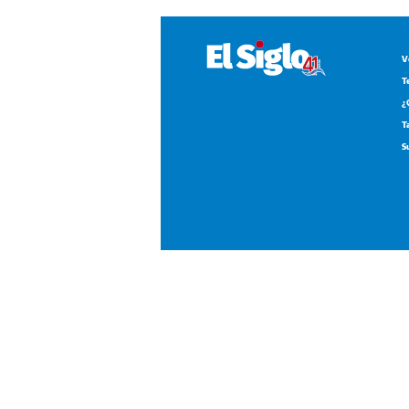
¿
T
S