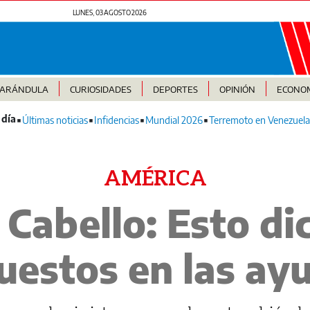
LUNES, 03 AGOSTO 2026
FARÁNDULA
CURIOSIDADES
DEPORTES
OPINIÓN
ECONO
Últimas noticias
Infidencias
Mundial 2026
Terremoto en Venezuela
AMÉRICA
Cabello: Esto di
uestos en las ay