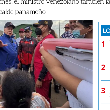
nes, el ministro venezolano también la
alcalde panameño
LO
1
2
3