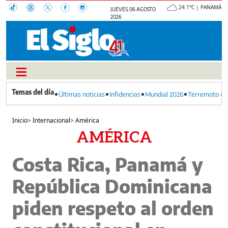
24.1°C | PANAMÁ
JUEVES, 06 AGOSTO
2026
Últimas noticias
Infidencias
Mundial 2026
Terremoto en
Inicio
>
Internacional
>
América
AMÉRICA
Costa Rica, Panamá y
República Dominicana
piden respeto al orden