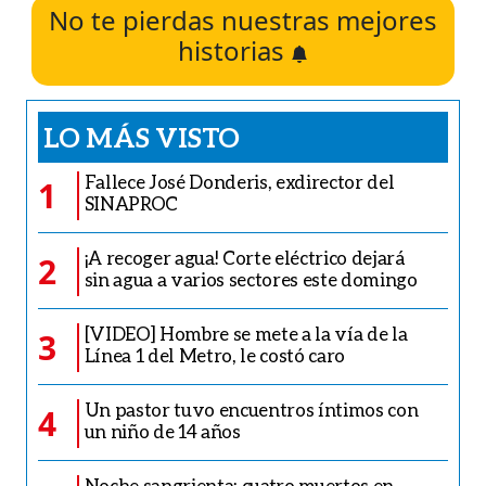
No te pierdas nuestras mejores
historias
LO MÁS VISTO
Fallece José Donderis, exdirector del
1
SINAPROC
¡A recoger agua! Corte eléctrico dejará
2
sin agua a varios sectores este domingo
[VIDEO] Hombre se mete a la vía de la
3
Línea 1 del Metro, le costó caro
Un pastor tuvo encuentros íntimos con
4
un niño de 14 años
Noche sangrienta: cuatro muertos en