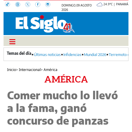
24.9°C | PANAMÁ
DOMINGO, 09 AGOSTO
2026
Últimas noticias
Infidencias
Mundial 2026
Terremoto en
Inicio
>
Internacional
>
América
AMÉRICA
Comer mucho lo llevó
a la fama, ganó
concurso de panzas