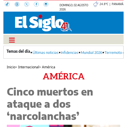
24.8°C | PANAMÁ
DOMINGO, 02 AGOSTO
2026
Últimas noticias
Infidencias
Mundial 2026
Terremoto en
Inicio
>
Internacional
>
América
AMÉRICA
Cinco muertos en
ataque a dos
‘narcolanchas’