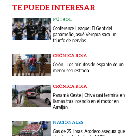
TE PUEDE INTERESAR
FÚTBOL
Conference League: El Gent del
panameño Josué Vergara saca un
triunfo de nervios
CRÓNICA ROJA
Colón | Los minutos de espanto de un
menor secuestrado
CRÓNICA ROJA
Panamá Oeste | Chiva casi termina en
llamas tras incendio en el motor en
Arraiján
NACIONALES
Gas de 25 libras: Acodeco asegura que