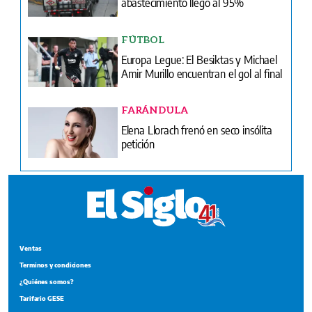
abastecimiento llegó al 95%
FÚTBOL
Europa Legue: El Besiktas y Michael
Amir Murillo encuentran el gol al final
FARÁNDULA
Elena Llorach frenó en seco insólita
petición
Ventas
Terminos y condiciones
¿Quiénes somos?
Tarifario GESE