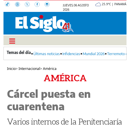
25.9°C | PANAMÁ
JUEVES, 06 AGOSTO
2026
Últimas noticias
Infidencias
Mundial 2026
Terremoto en
Inicio
>
Internacional
>
América
AMÉRICA
Cárcel puesta en
cuarentena
Varios internos de la Penitenciaría